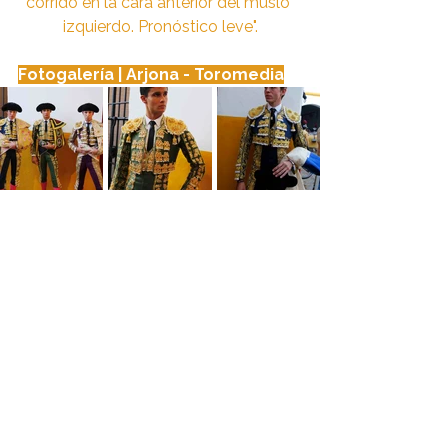
corrido en la cara anterior del muslo 
izquierdo. Pronóstico leve".
Fotogalería | Arjona - Toromedia