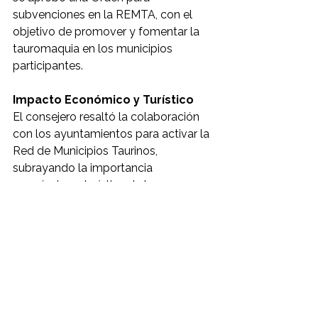
subvenciones en la REMTA, con el 
objetivo de promover y fomentar la 
tauromaquia en los municipios 
participantes.
Impacto Económico y Turístico
El consejero resaltó la colaboración 
con los ayuntamientos para activar la 
Red de Municipios Taurinos, 
subrayando la importancia 
económica y turística de la 
tauromaquia en Andalucía. En 2022, la 
región lideró las corridas de toros en 
España con un 21,8%, seguida por la 
Comunidad de Madrid (19,2%). El 
número de corridas de toros, 
escuelas taurinas y festejos ha 
experimentado un notable 