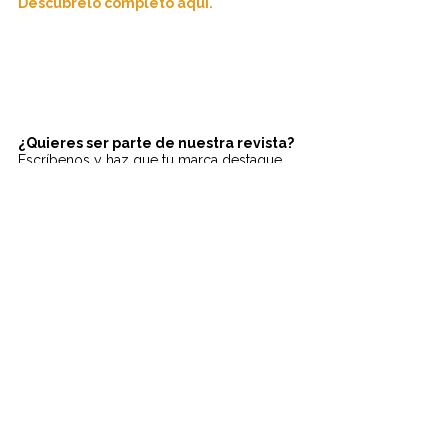
Descúbrelo completo aquí.
¿Quieres ser parte de nuestra revista? 
Escríbenos y haz que tu marca destaque, 
comparte información cultural o únete 
como colaborador.
¡Estamos abiertos a nuevas ideas y 
propuestas!
BlogenartMagazine@gmail.com
BLOGENART Magazine
.
Revista digital de cultura española.
[+]
Comparte esta noticia en tus redes 
sociales.
Lleva la cultura de España más allá con un 
solo clic.