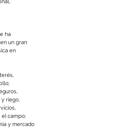
nal, 
se ha 
ten un gran 
ica en 
terés, 
llo; 
eguros, 
 y riego, 
vicios, 
 el campo; 
mía y mercado 