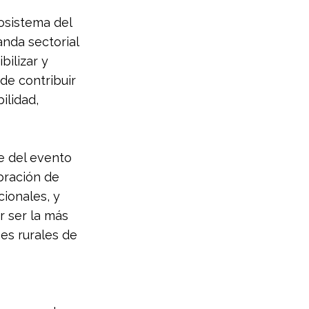
osistema del 
nda sectorial 
bilizar y 
de contribuir 
ilidad, 
e del evento 
bración de 
ionales, y 
r ser la más 
es rurales de 