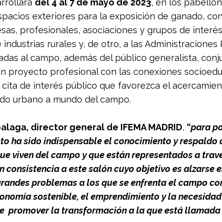
rrollará 
del 4 al 7 de mayo de 2023
, en los pabellon
acios exteriores para la exposición de ganado, con
sas, profesionales, asociaciones y grupos de interés
 industrias rurales y, de otro, a las Administraciones 
ladas al campo, además del público generalista, conj
un proyecto profesional con las conexiones socioedu
 cita de interés público que favorezca el acercamien
ndo urbano a mundo del campo.
balaga, director general de IFEMA MADRID
, 
“
para po
o ha sido indispensable el conocimiento y respaldo d
que viven del campo y que están representados a travé
n consistencia a este salón cuyo objetivo es alzarse e
 grandes problemas a los que se enfrenta el campo co
onomía sostenible, el emprendimiento y la necesidad
 de  promover la transformación a la que está llamad