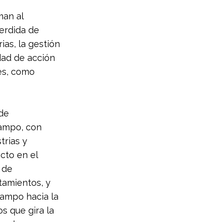
man al 
erdida de 
ias, la gestión 
dad de acción 
es, como 
de 
Campo, con 
trias y 
cto en el 
 de 
amientos, y 
campo hacia la 
os que gira la 