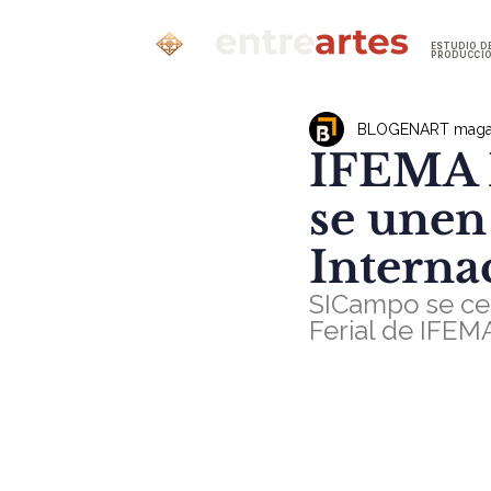
ESTUDIO D
PRODUCCI
BLOGENART maga
IFEMA 
se unen
Interna
SICampo se cel
Ferial de IFE