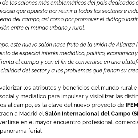
 de los salones más emblemáticos del país dedicados a
cioso que apuesta por reunir a todos los sectores e indu
ema del campo, así como por promover el diálogo institu
ión entre el mundo urbano y rural.
o, este nuevo salón nace fruto de la unión de Alianza 
o de especial interés mediático, político, económico y s
frenta el campo, y con el fin de convertirse en una plat
ncialidad del sector y a los problemas que frenan su cre
alorizar los atributos y beneficios del mundo rural e
social y mediático para impulsar y visibilizar las disti
os al campo, es la clave del nuevo proyecto de 
IFE
traen a Madrid el 
Salón Internacional del Campo (
ertirse en el mayor encuentro profesional, comercial,
panorama ferial.