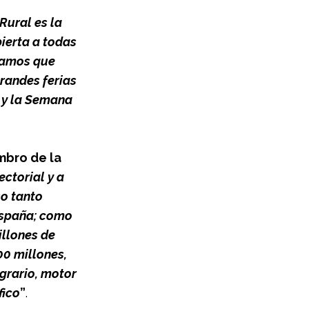
Rural es la 
ierta a todas 
ramos que 
randes ferias 
 y la Semana 
mbro de la 
ctorial y a 
o tanto 
España; como 
llones de 
0 millones, 
grario, motor 
fico
”
.