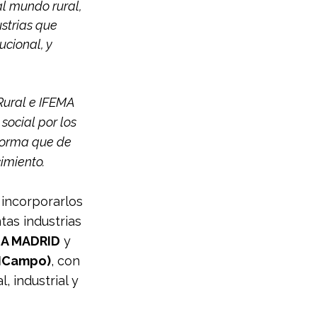
l mundo rural, 
strias que 
cional, y 
Rural e IFEMA 
ocial por los 
aforma que de 
cimiento.
 incorporarlos 
ntas industrias 
MA MADRID
 y 
SICampo)
, con 
 industrial y 