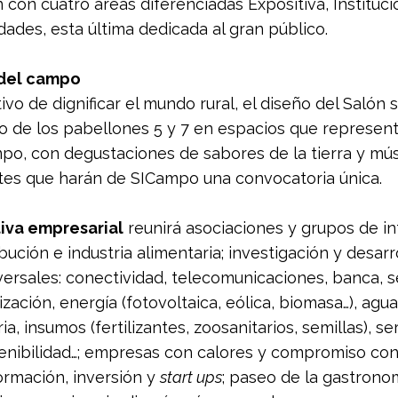
 con cuatro áreas diferenciadas Expositiva, Institucio
dades, esta última dedicada al gran público.
 del campo
ivo de dignificar el mundo rural, el diseño del Salón 
rgo de los pabellones 5 y 7 en espacios que represen
po, con degustaciones de sabores de la tierra y mús
es que harán de SICampo una convocatoria única.
iva empresarial
 reunirá asociaciones y grupos de in
bución e industria alimentaria; investigación y desarro
ersales: conectividad, telecomunicaciones, banca, s
ización, energía (fotovoltaica, eólica, biomasa…), agua
a, insumos (fertilizantes, zoosanitarios, semillas), ser
enibilidad…; empresas con calores y compromiso con
rmación, inversión y 
start ups
; paseo de la gastrono