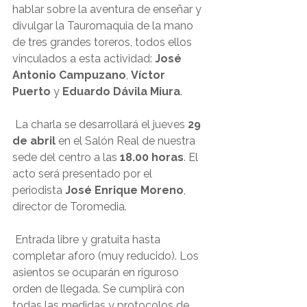
hablar sobre la aventura de enseñar y 
divulgar la Tauromaquia de la mano 
de tres grandes toreros, todos ellos 
vinculados a esta actividad: 
José 
Antonio Campuzano
, 
Víctor 
Puerto
 y 
Eduardo Dávila Miura
.
 La charla se desarrollará el jueves 
29 
de abril
 en el Salón Real de nuestra 
sede del centro a las 
18.00 horas
. El 
acto será presentado por el 
periodista 
José Enrique Moreno
, 
director de Toromedia.
 Entrada libre y gratuita hasta 
completar aforo (muy reducido). Los 
asientos se ocuparán en riguroso 
orden de llegada. Se cumplirá con 
todas las medidas y protocolos de 