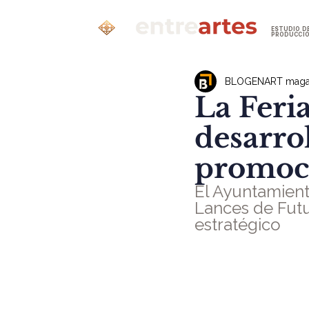
ESTUDIO D
PRODUCCI
BLOGENART maga
La Feria
desarrol
promoc
El Ayuntamient
Lances de Futu
estratégico