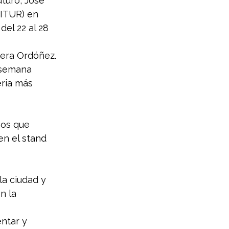
turo, José 
FITUR) en 
del 22 al 28 
vera Ordóñez.
 semana 
ria más 
nos que 
en el stand 
la ciudad y 
n la 
ntar y 