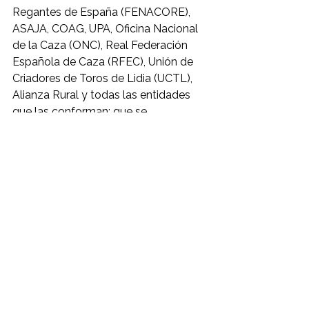
Regantes de España (FENACORE), 
ASAJA, COAG, UPA, Oficina Nacional 
de la Caza (ONC), Real Federación 
Española de Caza (RFEC), Unión de 
Criadores de Toros de Lidia (UCTL), 
Alianza Rural y todas las entidades 
que las conforman; que se 
movilizarán bajo el lema “Juntos por 
el Campo”.