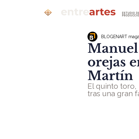
ESTUDIO D
PRODUCCI
BLOGENART maga
Manuel 
orejas e
Martín
El quinto toro,
tras una gran f