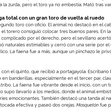
 a la zurda, pero el toro ya no embestía. Mató tras va
ga total con un gran toro de vuelta al ruedo
egundo toro con oficio. El animal no destacó en el cab
 el torero consiguió colocar tres buenos pares. En la 
 complicado por el derecho, pero el sevillano acertó 
bó naturales estimables y cerró con una serie por el
ico. La faena fue a más, aunque un pinchazo le privó
 con el quinto, que recibió a portagayola. Escribano b
 en banderillas, especialmente en el tercer par, clav
tribo. La faena fue vibrante desde el inicio, con un t
ro supo llevarlo a los medios, donde el animal embist
ries emocionantes. También destacó una tanda al nat
tocada efectiva y paseó dos orejas. 
Mosquetón
 fue 