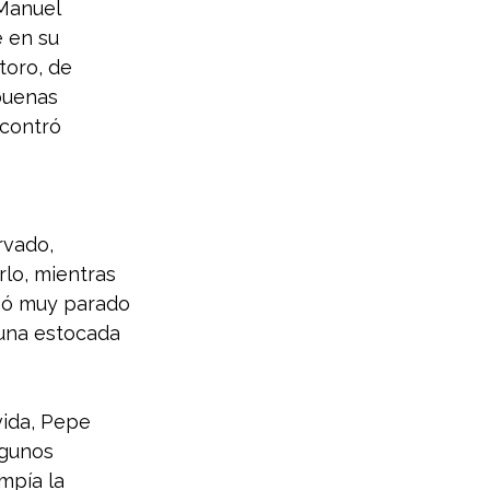
Manuel 
 en su 
toro, de 
buenas 
contró 
rvado, 
rlo, mientras 
egó muy parado 
 una estocada 
vida, Pepe 
lgunos 
mpía la 