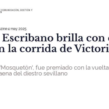
E COMUNICACIÓN, GESTIÓN Y
ÓN
zine
4 may 2025
Escribano brilla con
n la corrida de Victor
 'Mosquetón', fue premiado con la vuelta
aena del diestro sevillano