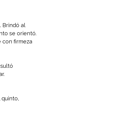
 Brindó al 
to se orientó. 
 con firmeza 
sultó 
r.
 quinto, 