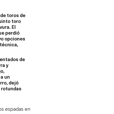
de toros de 
into toro 
ura. El 
ue perdió 
vo opciones 
técnica, 
esentados de 
ra y 
o, 
a un 
ro, dejó 
 rotundas 
los espadas en 