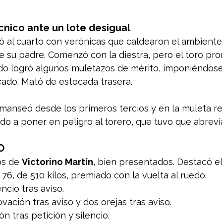
cnico ante un lote desigual
ó al cuarto con verónicas que caldearon el ambiente.
 su padre. Comenzó con la diestra, pero el toro pron
erdo logró algunos muletazos de mérito, imponiéndose
cado. Mató de estocada trasera.
o manseó desde los primeros tercios y en la muleta re
do a poner en peligro al torero, que tuvo que abrevia
O
os de 
Victorino Martín
, bien presentados. Destacó el
76, de 510 kilos, premiado con la vuelta al ruedo.
lencio tras aviso.
vación tras aviso y dos orejas tras aviso.
n tras petición y silencio.