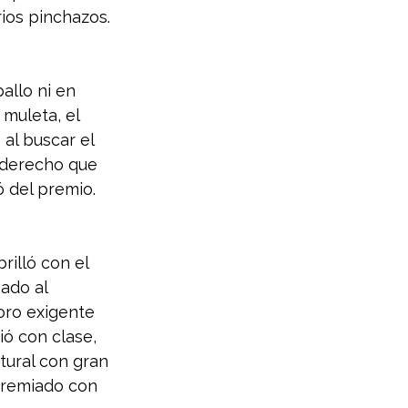
rios pinchazos.
allo ni en 
muleta, el 
al buscar el 
 derecho que 
 del premio. 
rilló con el 
ado al 
oro exigente 
ió con clase, 
ural con gran 
premiado con 