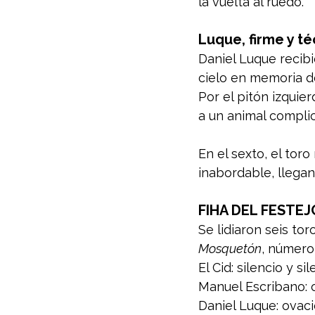
la vuelta al ruedo.
Luque, firme y té
Daniel Luque recibi
cielo en memoria de
Por el pitón izqui
a un animal compli
En el sexto, el tor
inabordable, llegan
FIHA DEL FESTEJ
Se lidiaron seis tor
Mosquetón
, número 
El Cid: silencio y si
Manuel Escribano: o
Daniel Luque: ovació