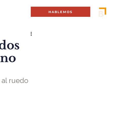
MENÚ +
HABLEMOS
 dos
ino
 al ruedo 