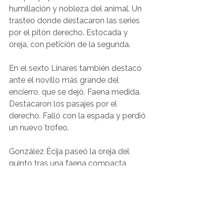
humillación y nobleza del animal. Un 
trasteo donde destacaron las series 
por el pitón derecho. Estocada y 
oreja, con petición de la segunda.
En el sexto Linares también destacó 
ante el novillo más grande del 
encierro, que se dejó. Faena medida. 
Destacaron los pasajes por el 
derecho. Falló con la espada y perdió 
un nuevo trofeo.
González Écija paseó la oreja del 
quinto tras una faena compacta, 
basada por el pitón derecho, dejando 
muletazos de buen trazo. Novillo 
noble y con transmisión de Talavante.