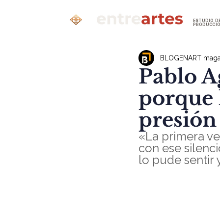
ESTUDIO D
PRODUCCI
BLOGENART maga
Pablo Ag
porque 
presión
«La primera vez
con ese silenci
lo pude sentir