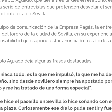
 Pablo Aguado, que tiene tres tardes en el abono, es
 serie de entrevistas que pretenden desvelar el sent
rtante cita de Sevilla.
quipo de comunicación de la Empresa Pagés, la entrev
 del torero de la ciudad de Sevilla, en su experiencia
onsabilidad que supone estar anunciado tres tardes 
ablo Aguado deja algunas frases destacadas:
ignifica todo, es la que me impulsó, la que me ha da
ño, sino desde novillero siempre ha apostado por
 y me ha tratado de una forma especial".
e hice el paseíllo en Sevilla lo hice soñando con e
la plaza. Curiosamente ese día lo pude sentir y fue