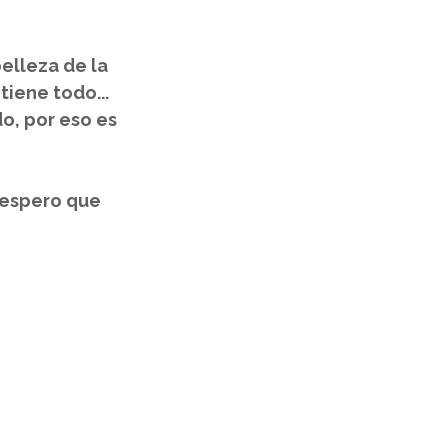
elleza de la 
tiene todo... 
o, por eso es 
 espero que 