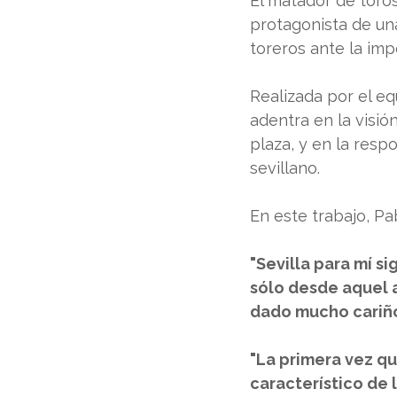
El matador de toros
protagonista de una
toreros ante la impo
Realizada por el e
adentra en la visión
plaza, y en la resp
sevillano. 
En este trabajo, P
"Sevilla para mí s
sólo desde aquel a
dado mucho cariño
"La primera vez qu
característico de 