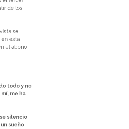
 el tercer 
ir de los 
ista se 
 en esta 
en el abono 
do todo y no 
 mí, me ha 
se silencio 
 un sueño 