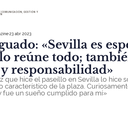
E COMUNICACIÓN, GESTIÓN Y
ÓN
zine
23 abr 2023
uado: «Sevilla es esp
lo reúne todo; tambi
 y responsabilidad»
 que hice el paseíllo en Sevilla lo hice 
o característico de la plaza. Curiosament
 y fue un sueño cumplido para mí»