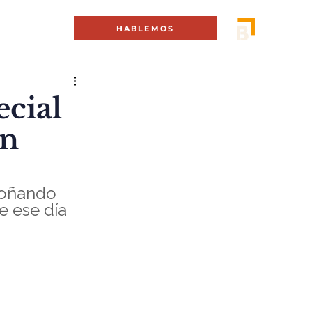
MENÚ +
HABLEMOS
ecial
én
soñando 
e ese día 