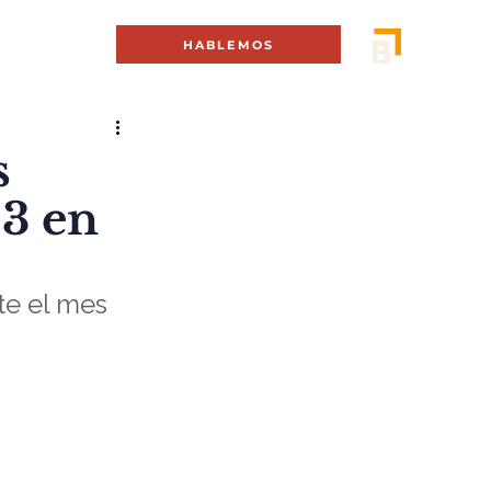
MENÚ +
HABLEMOS
s
3 en
te el mes 