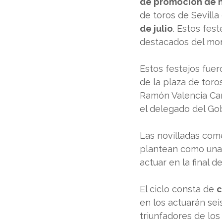
de promoción de n
de toros de Sevilla
de julio
. Estos fes
destacados del mom
Estos festejos fue
de la plaza de toro
Ramón Valencia Can
el delegado del Gob
Las novilladas com
plantean como una 
actuar en la final del
El ciclo consta de 
c
en los actuarán seis
triunfadores de los