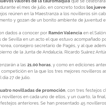
uevos valores de la tauromaquia
 que se celebrará 
 durante el mes de julio, en concreto todos 
los jueves
tejos reúnen en la Maestranza a los novilleros sin ca
ento y gozan de un bonito ambiente de juventud en
ron dados a conocer por 
Ramón Valencia
 en el Salón
s de Sevilla en un acto el que estuvo acompañado por
orea, consejero secretario de Pagés, y al que ademá
ierno de la Junta de Andalucía, Ricardo Suárez Antú
enzarán a las 
21.00 horas
, y como en ediciones anter
competición en la que los tres mejores novilleros as
 día 27 de julio. 
uatro novilladas de promoción
, con tres festejos cl
 novilleros en cada uno de ellos, y un cuarto, la final,
 festejos anteriores. Se han presentado 45 novilleros