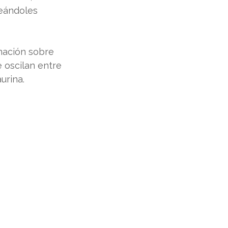
seándoles 
mación sobre 
 oscilan entre 
urina.