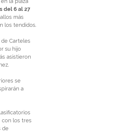
en la plaza 
 del 6 al 27 
ballos más 
 los tendidos.
 de Carteles 
 su hijo 
s asistieron 
nez.
iores se 
pirarán a 
asificatorios 
 con los tres 
 de 