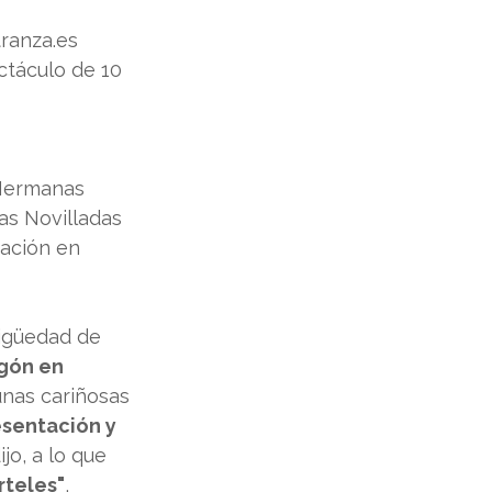
ranza.es
ctáculo de 10 
Hermanas 
as Novilladas 
ación en 
tigüedad de 
gón en 
unas cariñosas 
esentación y 
dijo, a lo que 
rteles"
, 