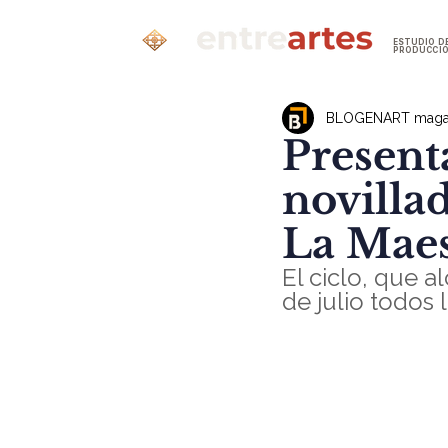
ESTUDIO D
PRODUCCI
BLOGENART maga
Presenta
novilla
La Maes
El ciclo, que a
de julio todos 