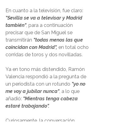
En cuanto a la televisión, fue claro: 
"Sevilla se va a televisar y Madrid 
también"
, para a continuación 
precisar que de San Miguel se 
transmitirán 
"todas menos las que 
coincidan con Madrid",
 en total ocho 
corridas de toros y dos novilladas.
Ya en tono más distendido, Ramón 
Valencia respondió a la pregunta de 
un periodista con un rotundo 
"yo no 
me voy a jubilar nunca"
, a lo que 
añadió: 
"Mientras tenga cabeza 
estaré trabajando".
Curiosamente, la conversación 
comenzó y terminó hablando de los 
más jóvenes del toreo: Ramón 