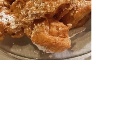
Durante los días que pasamos en 
Córdoba estuvimos alojados en el 
Hotel Córdoba Palace
 situado en el 
casco histórico y a poco pasos de la 
Puerta de Almodóvar, Sinagoga de 
Córdoba, el Museo Taurino y el 
Alcázar de los Reyes Cristianos. Sus 