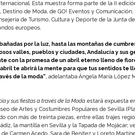
nternacional. Esta muestra forma parte de la II edició
, Destino de Moda, de GO! Eventos y Comunicación, 
nsejería de Turismo, Cultura y Deporte de la Junta de
ondos europeos. 
bañadas por la luz, hasta las montañas de cumbre
os valles, pueblos y ciudades, Andalucía y sus g
nte con la promesa de un abril eterno lleno de flore
bril te abrirá la mente para que tus sentidos te ll
través de la moda”
, adelantaba Ángela María López M
ía y sus fiestas a través de la Moda
 estará expuesta ent
useo de Artes y Costumbres Populares de Sevilla (Pl
do con más de treinta piezas, entre ellas trajes regi
ádiz, la mantilla en Sevilla y la Tapada de Mojácar; v
 de Carmen Acedo, Sara de Benítez y Loreto Martínez