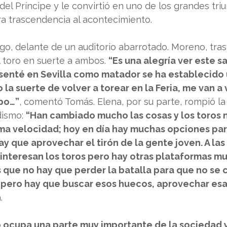
del Príncipe y le convirtió en uno de los grandes tri
ra trascendencia al acontecimiento.
go, delante de un auditorio abarrotado. Moreno, tras
l toro en suerte a ambos. 
“Es una alegría ver este sa
enté en Sevilla como matador se ha establecido 
la suerte de volver a torear en la Feria, me van a 
mpo…”
, comentó Tomás. Elena, por su parte, rompió la
ismo: 
“Han cambiado mucho las cosas y los toros 
ma velocidad; hoy en día hay muchas opciones par
ay que aprovechar el tirón de la gente joven. A las
 interesan los toros pero hay otras plataformas mu
 que no hay que perder la batalla para que no se c
 pero hay que buscar esos huecos, aprovechar esa
.
o ocupa una parte muy importante de la sociedad