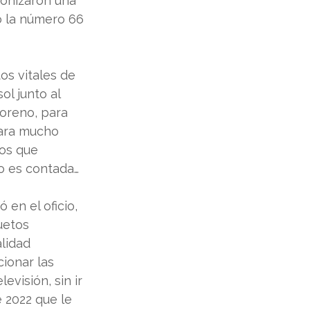
onizaron una 
o la número 66 
os vitales de 
l junto al 
Moreno, para 
para mucho 
os que 
o es contada…
en el oficio, 
uetos 
lidad 
ionar las 
visión, sin ir 
 2022 que le 