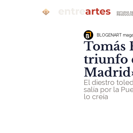
ESTUDIO D
PRODUCCI
BLOGENART maga
Tomás 
triunfo 
Madrid
El diestro tol
salía por la Pu
lo creía