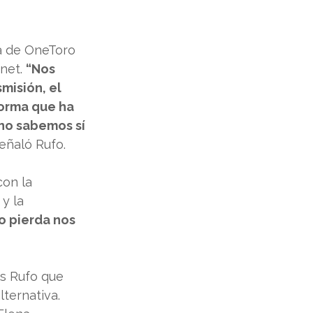
a de OneToro 
net. 
“Nos 
misión, el 
forma que ha 
 no sabemos sí 
señaló Rufo.
on la 
y la 
o pierda nos 
s Rufo que 
ternativa. 