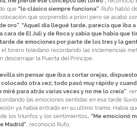
ea, me pierde ese concepto del toreo”, 
reconoció 
do que 
“lo clásico siempre funciona”
. Rufo habló d
 colocación que sorprendió a priori pero se acabó co
de oro”
. 
“Aquel día llegué tarde, parecía que iba a 
a cara de El Juli y de Roca y sabía que había que ti
tarde de emociones por parte de los tres y la gen
el torero toledano recordando las inclemencias met
n descerrajar la Puerta del Príncipe.
villa sin pensar que iba a cortar orejas, dispuesto
 colocado otra vez; todo pasó muy rápido y cuando 
e miré para atrás varias veces y no me lo creía”
, r
cordando las emociones sentidas en esa tarde lluvio
sesión ya había entrado en su último tramo. Había qu
de los triunfos y los sentimientos… 
“Me emocionó más
de Madrid”
, reconoció Rufo. 