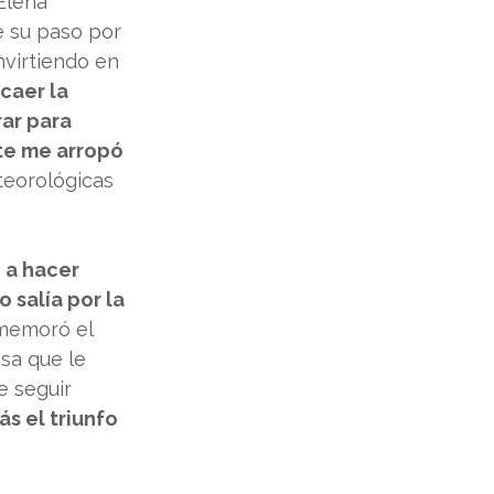
Elena 
e su paso por 
nvirtiendo en 
caer la 
rar para 
te me arropó 
eorológicas 
 a hacer 
salía por la 
ememoró el 
sa que le 
e seguir 
 el triunfo 