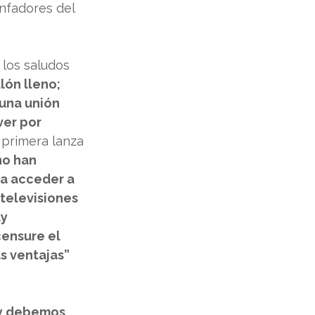
unfadores del 
 los saludos 
lón lleno; 
una unión 
ver por 
 primera lanza 
no han 
a acceder a 
 televisiones 
y 
ensure el 
s ventajas”
 y debemos 