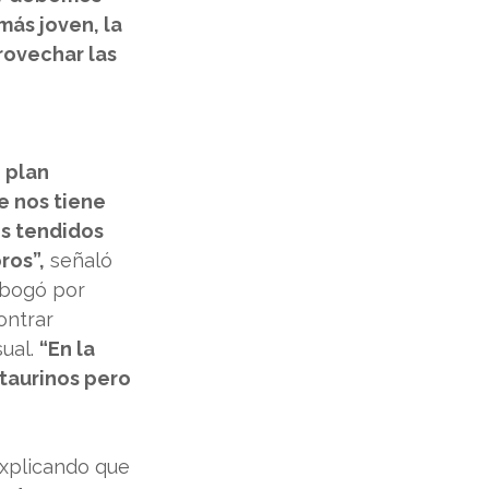
ás joven, la 
rovechar las 
 plan 
e nos tiene 
s tendidos 
ros”,
 señaló 
abogó por 
ontrar 
ual. 
“En la 
taurinos pero 
explicando que 