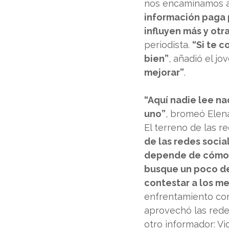
nos encaminamos a
información paga 
influyen más y ot
periodista. 
“Si te c
bien”
, añadió el j
mejorar”
.
“Aquí nadie lee na
uno”
, bromeó Elena
El terreno de las r
de las redes socia
depende de cómo se
busque un poco d
contestar a los me
enfrentamiento con 
aprovechó las redes
otro informador: Vi