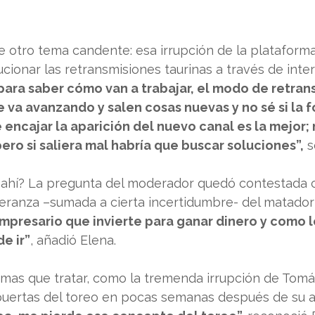
e otro tema candente: esa irrupción de la plataform
ionar las retransmisiones taurinas a través de inter
para saber cómo van a trabajar, el modo de retrans
e va avanzando y salen cosas nuevas y no sé si la 
 encajar la aparición del nuevo canal es la mejor;
pero si saliera mal habría que buscar soluciones”,
 
r ahí? La pregunta del moderador quedó contestada c
eranza –sumada a cierta incertidumbre- del matador 
empresario que invierte para ganar dinero y como l
e ir”
, añadió Elena.
emas que tratar, como la tremenda irrupción de Tomá
puertas del toreo en pocas semanas después de su al