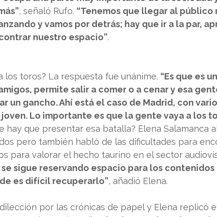
más”
, señaló Rufo. 
“Tenemos que llegar al público m
nzando y vamos por detrás; hay que ir a la par, ap
ncontrar nuestro espacio”
.
a los toros? La respuesta fue unánime. 
“Es que es un
migos, permite salir a comer o a cenar y esa gent
r un gancho. Ahí está el caso de Madrid, con vario
joven. Lo importante es que la gente vaya a los to
 hay que presentar esa batalla? Elena Salamanca 
nidos pero también habló de las dificultades para enc
os para valorar el hecho taurino en el sector audiovis
 se sigue reservando espacio para los contenidos 
rde es difícil recuperarlo”
, añadió Elena.
ilección por las crónicas de papel y Elena replicó 