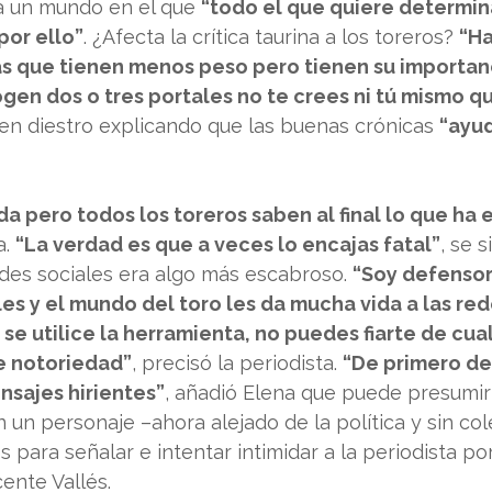
 un mundo en el que 
“todo el que quiere determin
por ello”
. ¿Afecta la crítica taurina a los toreros? 
“Ha
ras que tienen menos peso pero tienen su importan
ogen dos o tres portales no te crees ni tú mismo q
oven diestro explicando que las buenas crónicas 
“ayud
da pero todos los toreros saben al final lo que ha 
. 
“La verdad es que a veces lo encajas fatal”
, se 
edes sociales era algo más escabroso. 
“Soy defensor
les y el mundo del toro les da mucha vida a las red
 utilice la herramienta, no puedes fiarte de cua
e notoriedad”
, precisó la periodista. 
“De primero de 
nsajes hirientes”
, añadió Elena que puede presumir 
un personaje –ahora alejado de la política y sin col
 para señalar e intentar intimidar a la periodista po
cente Vallés.