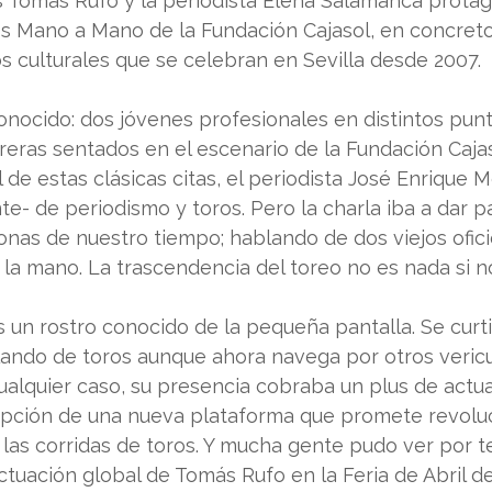
s Tomás Rufo y la periodista Elena Salamanca protag
os Mano a Mano de la Fundación Cajasol, en concret
s culturales que se celebran en Sevilla desde 2007.
nocido: dos jóvenes profesionales en distintos punt
reras sentados en el escenario de la Fundación Cajaso
de estas clásicas citas, el periodista José Enrique 
e- de periodismo y toros. Pero la charla iba a dar 
onas de nuestro tiempo; hablando de dos viejos ofici
 la mano. La trascendencia del toreo no es nada si n
un rostro conocido de la pequeña pantalla. Se curtió 
ando de toros aunque ahora navega por otros veric
ualquier caso, su presencia cobraba un plus de actua
rupción de una nueva plataforma que promete revoluc
las corridas de toros. Y mucha gente pudo ver por tele
actuación global de Tomás Rufo en la Feria de Abril de