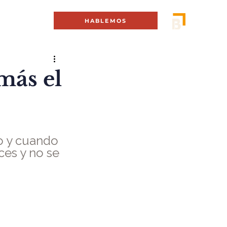
MENÚ +
HABLEMOS
más el
o y cuando 
ces y no se 