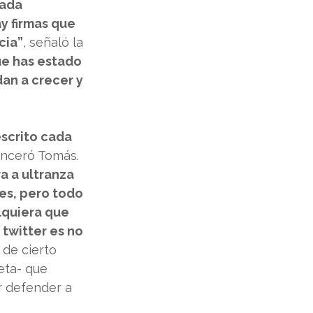
ada 
y firmas que 
cia”
, señaló la 
ue has estado 
an a crecer y 
escrito cada 
sinceró Tomás. 
a a ultranza 
es, pero todo 
lquiera que 
twitter es no 
de cierto 
eta- que 
r defender a 