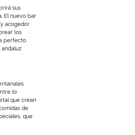
rirá sus 
. El nuevo bar 
 y acogedor 
rear los 
a perfecto 
o andaluz 
entanales 
ntre lo 
etal que crean 
comidas de 
eciales, que 