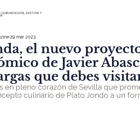
E COMUNICACIÓN, GESTIÓN Y
ÓN
zine
29 mar 2023
nda, el nuevo proyect
ómico de Javier Abasc
argas que debes visita
s en pleno corazón de Sevilla que prom
oncepto culinario de Plato Jondo a un fo