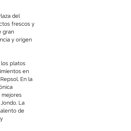
laza del 
ctos frescos y 
e gran 
ncia y origen 
los platos 
imientos en 
Repsol. En la 
ónica 
s mejores 
 Jondo. La 
talento de 
y 