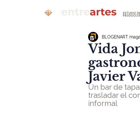
ESTUDIO D
PRODUCCI
BLOGENART maga
Vida Jo
gastron
Javier V
Un bar de tapa
trasladar el c
informal