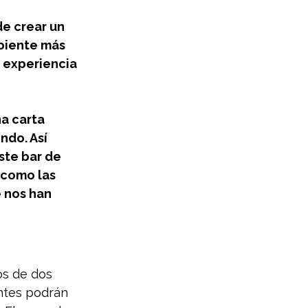
e crear un 
biente más 
 experiencia 
a carta 
ndo. Así 
te bar de 
 como las 
e nos han 
s de dos 
ntes podrán 