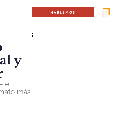
MENÚ +
HABLEMOS
o
al y
r
ete 
rmato más 