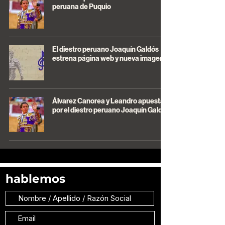
peruana de Puquio
El diestro peruano Joaquín Galdós
estrena página web y nueva imagen
Álvarez Canorea y Leandro apuestan
por el diestro peruano Joaquín Galdós
hablemos