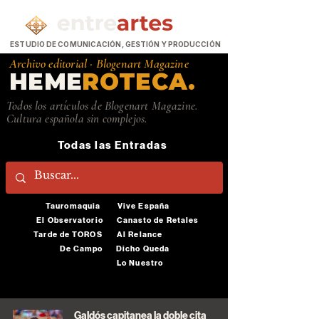
ESTUDIO DE COMUNICACIÓN, GESTIÓN Y PRODUCCIÓN
Archivo editorial ·
Blogenart Magazine
HEME
ROTECA.
Todos los artículos de Blogenart Magazine.
Cultura española sin complejos.
Todas las Entradas
Tauromaquia
Vive España
El Observatorio
Canasto de Retales
Tarde de TOROS
Al Relance
De Campo
Dicho Queda
Lo Nuestro
Galdós capitanea la doble cita