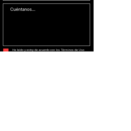
He leído y estoy de acuerdo con los Términos de Uso
y la Política de Privacidad.
Ver Términos de Uso.
Enviar
Comunicación con NOMBRE PROPIO.
Estrategia, creatividad y ejecución en un solo
estudio.