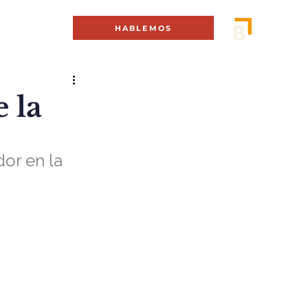
MENÚ +
HABLEMOS
 la
r en la 