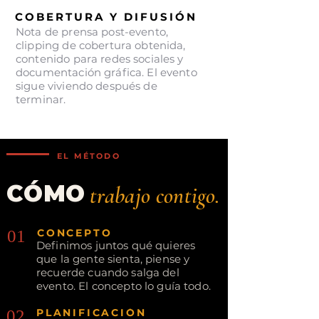
COBERTURA Y DIFUSIÓN
Nota de prensa post-evento,
clipping de cobertura obtenida,
contenido para redes sociales y
documentación gráfica. El evento
sigue viviendo después de
terminar.
EL MÉTODO
CÓMO
trabajo contigo.
01
CONCEPTO
Definimos juntos qué quieres
que la gente sienta, piense y
recuerde cuando salga del
evento. El concepto lo guía todo.
02
PLANIFICACIÓN