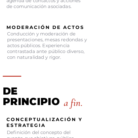
agenda de contactos y acciones
de comunicación asociadas.
MODERACIÓN DE ACTOS
Conducción y moderación de
presentaciones, mesas redondas y
actos públicos. Experiencia
contrastada ante público diverso,
con naturalidad y rigor.
DE
PRINCIPIO
a fin.
CONCEPTUALIZACIÓN Y
ESTRATEGIA
Definición del concepto del