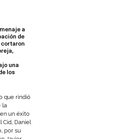
omenaje a 
pación de 
 cortaron 
reja, 
ajo una 
e los 
o que rindió 
 la 
en un éxito 
 Cid, Daniel 
, por su 
o Javier 