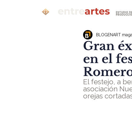
ESTUDIO D
PRODUCCI
BLOGENART maga
Gran éxi
en el f
Romero 
El festejo, a b
asociación Nuev
orejas cortada