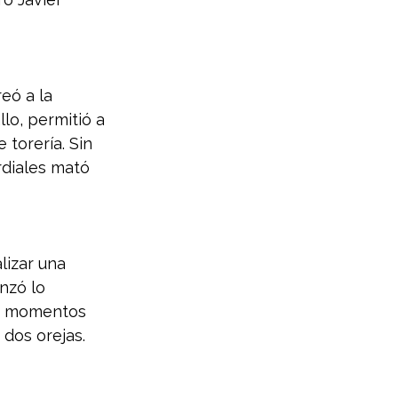
eó a la 
lo, permitió a 
 torería. Sin 
rdiales mató 
lizar una 
nzó lo 
do momentos 
 dos orejas.