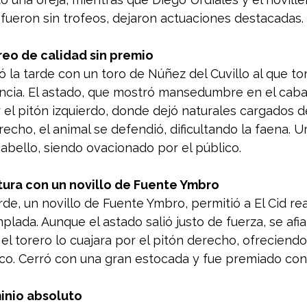
fueron sin trofeos, dejaron actuaciones destacadas.
reo de calidad sin premio
ó la tarde con un toro de Núñez del Cuvillo al que tor
ncia. El astado, que mostró mansedumbre en el cabal
r el pitón izquierdo, donde dejó naturales cargados de
echo, el animal se defendió, dificultando la faena. U
abello, siendo ovacionado por el público.
ltura con un novillo de Fuente Ymbro
rde, un novillo de Fuente Ymbro, permitió a El Cid rea
plada. Aunque el astado salió justo de fuerza, se afia
 el torero lo cuajara por el pitón derecho, ofrecien
tico. Cerró con una gran estocada y fue premiado con
inio absoluto