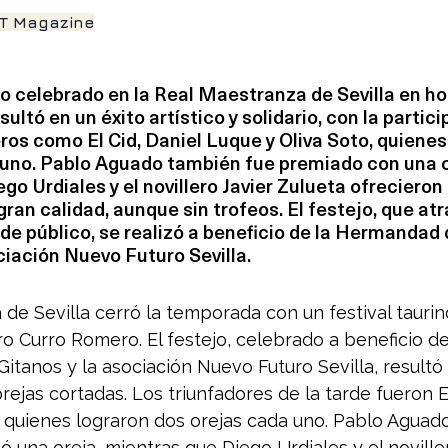
T Magazine
ino celebrado en la Real Maestranza de Sevilla en h
ltó en un éxito artístico y solidario, con la partici
os como El Cid, Daniel Luque y Oliva Soto, quienes
 uno. Pablo Aguado también fue premiado con una o
go Urdiales y el novillero Javier Zulueta ofrecieron 
ran calidad, aunque sin trofeos. El festejo, que atr
de público, se realizó a beneficio de la Hermandad d
ciación Nuevo Futuro Sevilla.
de Sevilla cerró la temporada con un festival taurin
 Curro Romero. El festejo, celebrado a beneficio de
tanos y la asociación Nuevo Futuro Sevilla, resultó 
orejas cortadas. Los triunfadores de la tarde fueron El
 quienes lograron dos orejas cada uno. Pablo Aguado
ó una oreja, mientras que Diego Urdiales y el noviller