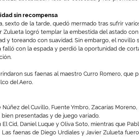
alidad sin recompensa
la, sexto de la tarde, quedó mermado tras sufrir vario
er Zulueta logró templar la embestida del astado con
d y toreando con suavidad. Sin embargo, el novillo se 
a falló con la espada y perdió la oportunidad de corta
ción.
brindaron sus faenas al maestro Curro Romero, que p
lco del Aero.
e Núñez del Cuvillo, Fuente Ymbro, Zacarías Moreno, El
a, bien presentadas y de juego variado.
 El Cid, Daniel Luque y Oliva Soto, mientras que Pab
 Las faenas de Diego Urdiales y Javier Zulueta fuer