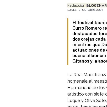
Redacción 
BLOGENAR
LUNES | 21 OCTUBRE 2024
El festival taur
Curro Romero resu
destacados torer
dos orejas cada
mientras que Die
actuaciones de g
buena afluencia 
Gitanos y la aso
La Real Maestranza 
homenaje al maestro
Hermandad de los Gi
artístico con siete 
Luque y Oliva Soto,
parte, también cort