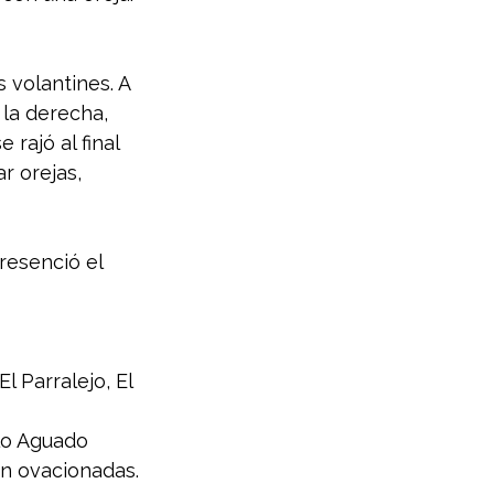
s volantines. A 
 la derecha, 
rajó al final 
r orejas, 
resenció el 
 Parralejo, El 
lo Aguado 
on ovacionadas.