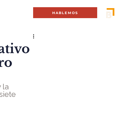
MENÚ +
HABLEMOS
ativo
ro
 la 
siete 