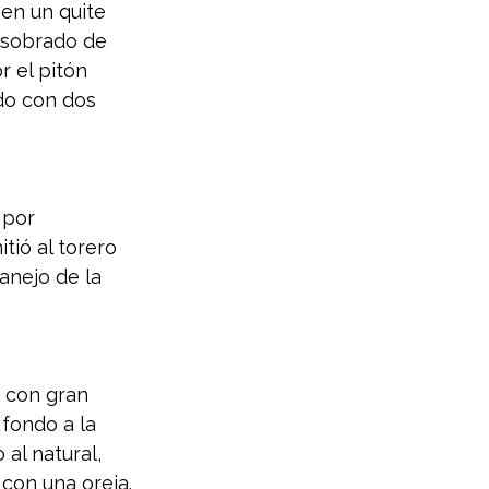
en un quite 
 sobrado de 
r el pitón 
do con dos 
 por 
tió al torero 
anejo de la 
 con gran 
 fondo a la 
al natural, 
con una oreja.