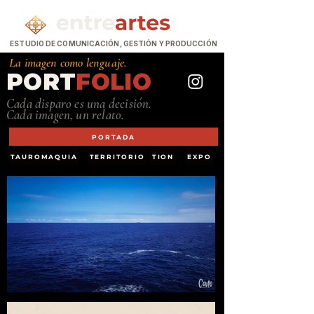
ESTUDIO DE COMUNICACIÓN, GESTIÓN Y PRODUCCIÓN
La imagen como lenguaje.
PORT
FOLIO
Cada disparo es una decisión.
Cada imagen, un relato.
PORTADA
TAUROMAQUIA
TERRITORIO
TION
EXPO