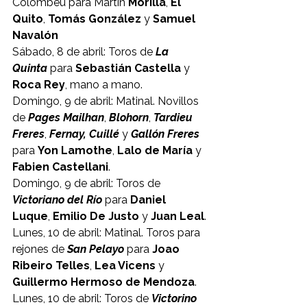
Colombeu para Martin
 Morilla
, 
El 
Quito
, 
Tomás González
 y 
Samuel 
Navalón
Sábado, 8 de abril: Toros de 
La 
Quinta
 para 
Sebastián Castella
 y 
Roca Rey
, mano a mano.
Domingo, 9 de abril: Matinal. Novillos 
de 
Pages Mailhan
, 
Blohorn
, 
Tardieu 
Freres
, 
Fernay, Cuillé
 y 
Gallón Freres
para 
Yon Lamothe
, 
Lalo de María
 y 
Fabien Castellani
.
Domingo, 9 de abril: Toros de 
Victoriano del Río
 para 
Daniel 
Luque
, 
Emilio De Justo
 y 
Juan Leal
.
Lunes, 10 de abril: Matinal. Toros para 
rejones de 
San Pelayo
 para 
Joao 
Ribeiro Telles
, 
Lea Vicens
 y 
Guillermo Hermoso de Mendoza
.
Lunes, 10 de abril: Toros de 
Victorino 