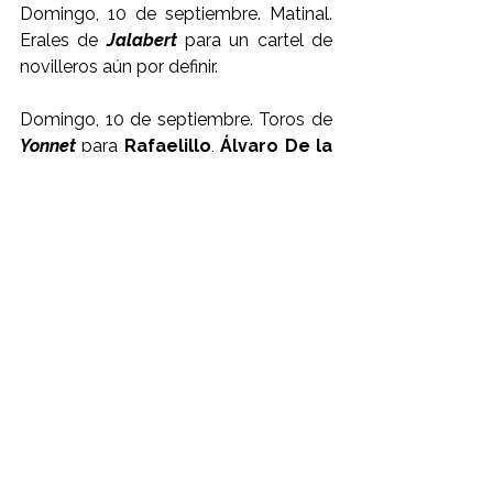
Domingo, 10 de septiembre. Matinal. 
Erales de 
Jalabert
 para un cartel de 
novilleros aún por definir.
Domingo, 10 de septiembre. Toros de 
Yonnet
 para 
Rafaelillo
, 
Álvaro De la 
Calle
 y 
Alberto Lamelas
.  
Además de los espectáculos 
mayores, el Coliseo de Arles ha 
anunciado la totalidad de festejos que 
programará durante el curso: la 
Cocarde D’Or el 3 de julio, concursos 
camargueses los días 10 de julio y 18 
de agosto, recortadores el 14 de 
agosto y la final de los ases del toreo 
camargués el 8 de octubre. 