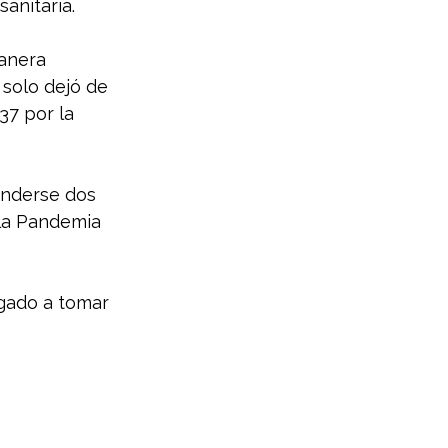
anitaria. 
anera 
 solo dejó de 
37 por la 
enderse dos 
la Pandemia 
gado a tomar 