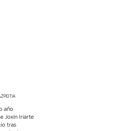
 AZPEITIA
o año 
 Joxín Iriarte 
io tras 