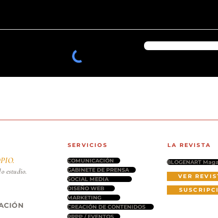
SERVICIOS
LA REVISTA
PIO.
COMUNICACIÓN
BLOGENART Maga
GABINETE DE PRENSA
lo estudio.
VER REVIS
SOCIAL MEDIA
DISEÑO WEB
SUSCRIPC
MARKETING
CACIÓN
CREACIÓN DE CONTENIDOS
RRPP / EVENTOS