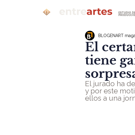
ESTUDIO D
PRODUCCI
BLOGENART maga
El certa
tiene g
sorpres
El jurado ha de
y por este moti
ellos a una jo