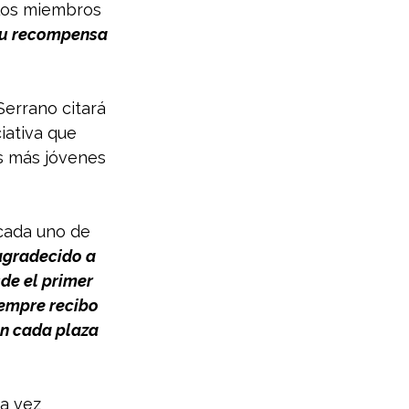
los miembros 
 su recompensa 
Serrano citará 
ciativa que 
s más jóvenes 
 cada uno de 
agradecido a 
de el primer 
empre recibo 
en cada plaza 
a vez 