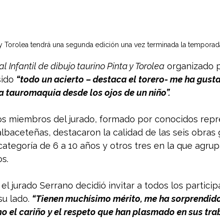
a y Torolea tendrá una segunda edición una vez terminada la tempo
l Infantil de dibujo taurino Pinta y Torolea
 organizado p
ido 
“todo un acierto – destaca el torero- me ha gus
 tauromaquia desde los ojos de un niño”.
os miembros del jurado, formado por conocidos repr
 albaceteñas, destacaron la calidad de las seis obras
categoría de 6 a 10 años y otros tres en la que agrup
s. 
l jurado Serrano decidió invitar a todos los participa
u lado. 
“Tienen muchísimo mérito, me ha sorprendid
o el cariño y el respeto que han plasmado en sus tra