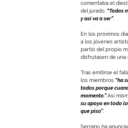
comentaba el diest
del jurado. 
“Todos m
y así va a ser”
. 
En los próximos día
a los jóvenes artis
partió del propio 
disfrutasen de una 
Tras emitirse el fal
los miembros 
“ha s
todos porque cuando
momento.”
 Así mis
su apoyo en todo lo
que piso”
. 
Serrano ha anuncia