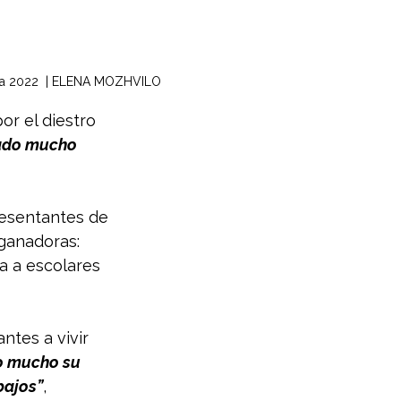
rada 2022  | ELENA MOZHVILO
or el diestro 
tado mucho 
esentantes de 
 ganadoras: 
a a escolares 
ntes a vivir 
o mucho su 
bajos”
, 