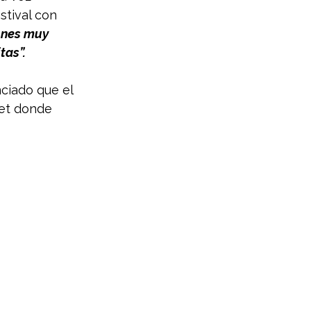
tival con 
ones muy 
tas”.
iado que el 
ret donde 