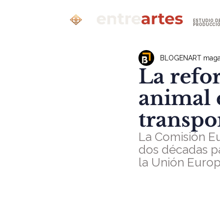
ESTUDIO D
PRODUCCI
BLOGENART maga
La refo
animal 
transpor
La Comisión E
dos décadas pa
la Unión Euro