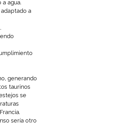
 a agua.
 adaptado a 
.
yendo 
 cumplimiento 
ino, generando 
os taurinos 
estejos se 
raturas 
rancia. 
nso sería otro 