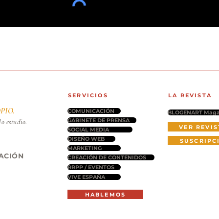
SERVICIOS
LA REVISTA
PIO.
COMUNICACIÓN
BLOGENART Maga
GABINETE DE PRENSA
lo estudio.
VER REVIS
SOCIAL MEDIA
DISEÑO WEB
SUSCRIPC
MARKETING
CACIÓN
CREACIÓN DE CONTENIDOS
RRPP / EVENTOS
VIVE ESPAÑA
HABLEMOS