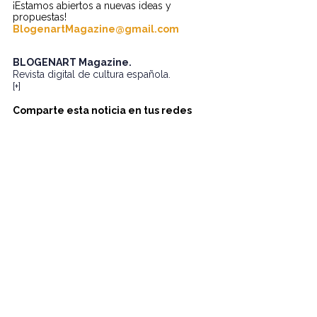
¡Estamos abiertos a nuevas ideas y 
propuestas!
BlogenartMagazine@gmail.com
BLOGENART Magazine
.
Revista digital de cultura española.
[+]
Comparte esta noticia en tus redes 
sociales.
Lleva la cultura de España más allá con un 
solo clic.