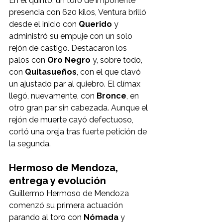
En el quinto, un toro de imponente 
presencia con 620 kilos, Ventura brilló 
desde el inicio con 
Querido
 y 
administró su empuje con un solo 
rejón de castigo. Destacaron los 
palos con 
Oro Negro
 y, sobre todo, 
con 
Quitasueños
, con el que clavó 
un ajustado par al quiebro. El clímax 
llegó, nuevamente, con 
Bronce
, en 
otro gran par sin cabezada. Aunque el 
rejón de muerte cayó defectuoso, 
cortó una oreja tras fuerte petición de 
la segunda.
Hermoso de Mendoza, 
entrega y evolución
Guillermo Hermoso de Mendoza 
comenzó su primera actuación 
parando al toro con 
Nómada
 y 