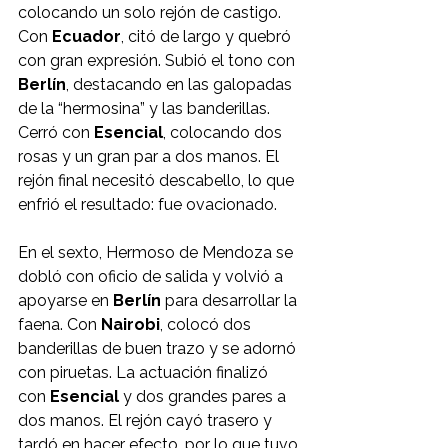
colocando un solo rejón de castigo. 
Con 
Ecuador
, citó de largo y quebró 
con gran expresión. Subió el tono con 
Berlín
, destacando en las galopadas 
de la “hermosina” y las banderillas. 
Cerró con 
Esencial
, colocando dos 
rosas y un gran par a dos manos. El 
rejón final necesitó descabello, lo que 
enfrió el resultado: fue ovacionado.
En el sexto, Hermoso de Mendoza se 
dobló con oficio de salida y volvió a 
apoyarse en 
Berlín
 para desarrollar la 
faena. Con 
Nairobi
, colocó dos 
banderillas de buen trazo y se adornó 
con piruetas. La actuación finalizó 
con 
Esencial
 y dos grandes pares a 
dos manos. El rejón cayó trasero y 
tardó en hacer efecto, por lo que tuvo 