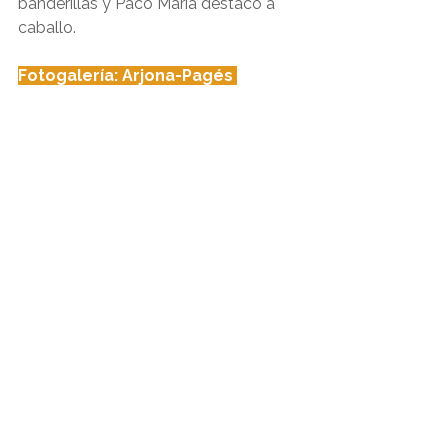
banderillas y Paco María destacó a 
caballo.
Fotogalería: Arjona-Pagés 