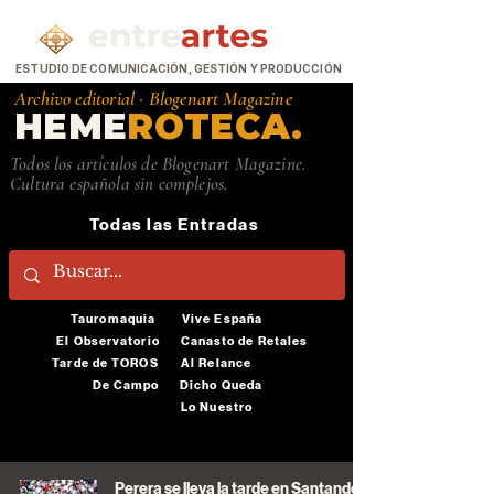
ESTUDIO DE COMUNICACIÓN, GESTIÓN Y PRODUCCIÓN
Archivo editorial ·
Blogenart Magazine
HEME
ROTECA.
Todos los artículos de Blogenart Magazine.
Cultura española sin complejos.
Todas las Entradas
Tauromaquia
Vive España
El Observatorio
Canasto de Retales
Tarde de TOROS
Al Relance
De Campo
Dicho Queda
Lo Nuestro
Perera se lleva la tarde en Santander