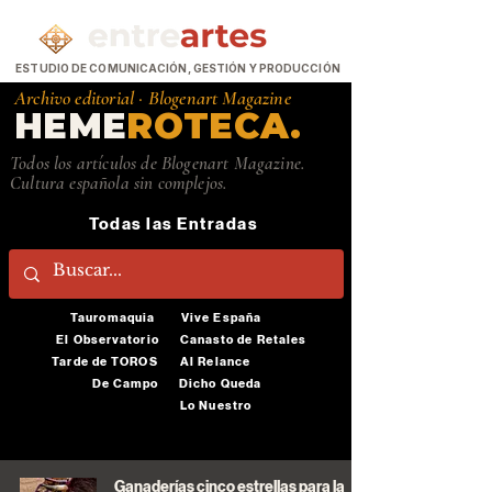
ESTUDIO DE COMUNICACIÓN, GESTIÓN Y PRODUCCIÓN
Archivo editorial ·
Blogenart Magazine
HEME
ROTECA.
Todos los artículos de Blogenart Magazine.
Cultura española sin complejos.
Todas las Entradas
Tauromaquia
Vive España
El Observatorio
Canasto de Retales
Tarde de TOROS
Al Relance
De Campo
Dicho Queda
Lo Nuestro
Ganaderías cinco estrellas para la