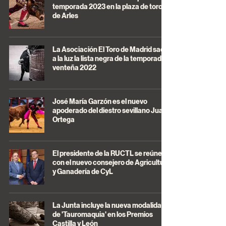
temporada 2023 en la plaza de toros
de Arles
La Asociación El Toro de Madrid saca
a la luz la lista negra de la temporada
venteña 2022
José María Garzón es el nuevo
apoderado del diestro sevillano Juan
Ortega
El presidente de la RUCTL se reúne
con el nuevo consejero de Agricultura
y Ganadería de CyL
La Junta incluye la nueva modalidad
de 'Tauromaquia' en los Premios
Castilla y León