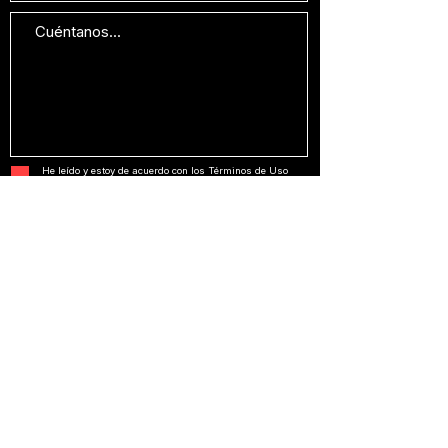
He leído y estoy de acuerdo con los Términos de Uso
y la Política de Privacidad.
Ver Términos de Uso.
Enviar
Comunicación con NOMBRE PROPIO.
Estrategia, creatividad y ejecución en un solo
estudio.