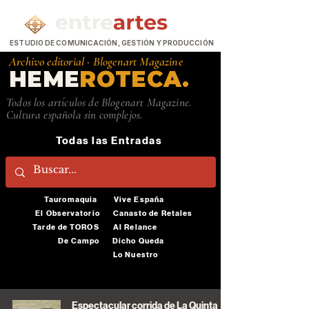
ESTUDIO DE COMUNICACIÓN, GESTIÓN Y PRODUCCIÓN
Archivo editorial ·
Blogenart Magazine
HEME
ROTECA.
Todos los artículos de Blogenart Magazine.
Cultura española sin complejos.
Todas las Entradas
Tauromaquia
Vive España
El Observatorio
Canasto de Retales
Tarde de TOROS
Al Relance
De Campo
Dicho Queda
Lo Nuestro
Espectacular corrida de La Quinta