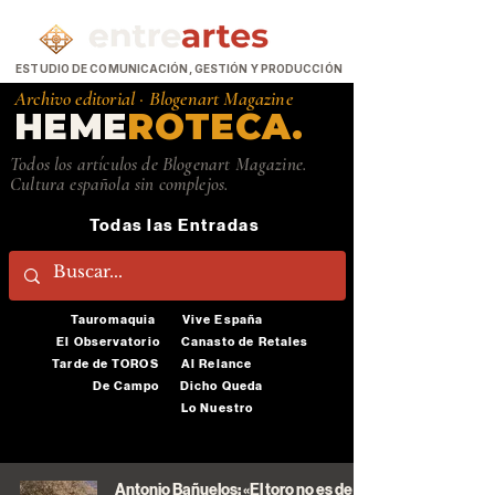
ESTUDIO DE COMUNICACIÓN, GESTIÓN Y PRODUCCIÓN
Archivo editorial ·
Blogenart Magazine
HEME
ROTECA.
Todos los artículos de Blogenart Magazine.
Cultura española sin complejos.
Todas las Entradas
Tauromaquia
Vive España
El Observatorio
Canasto de Retales
Tarde de TOROS
Al Relance
De Campo
Dicho Queda
Lo Nuestro
Antonio Bañuelos: «El toro no es de