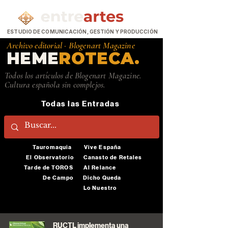
ESTUDIO DE COMUNICACIÓN, GESTIÓN Y PRODUCCIÓN
Archivo editorial ·
Blogenart Magazine
HEME
ROTECA.
Todos los artículos de Blogenart Magazine.
Cultura española sin complejos.
Todas las Entradas
Tauromaquia
Vive España
El Observatorio
Canasto de Retales
Tarde de TOROS
Al Relance
De Campo
Dicho Queda
Lo Nuestro
RUCTL implementa una