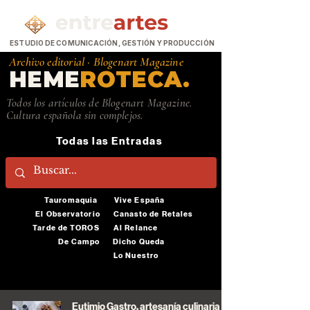
ESTUDIO DE COMUNICACIÓN, GESTIÓN Y PRODUCCIÓN
Archivo editorial ·
Blogenart Magazine
HEME
ROTECA.
Todos los artículos de Blogenart Magazine.
Cultura española sin complejos.
Todas las Entradas
Tauromaquia
Vive España
El Observatorio
Canasto de Retales
Tarde de TOROS
Al Relance
De Campo
Dicho Queda
Lo Nuestro
Eutimio Gastro, artesanía culinaria en