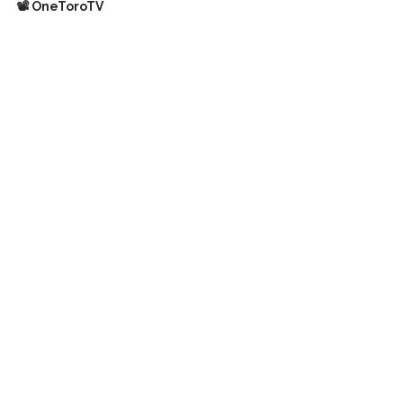
📽️ OneToroTV